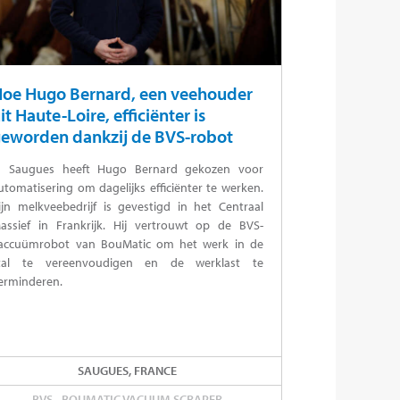
oe Hugo Bernard, een veehouder
it Haute-Loire, efficiënter is
eworden dankzij de BVS-robot
n Saugues heeft Hugo Bernard gekozen voor
utomatisering om dagelijks efficiënter te werken.
ijn melkveebedrijf is gevestigd in het Centraal
assief in Frankrijk. Hij vertrouwt op de BVS-
accuümrobot van BouMatic om het werk in de
tal te vereenvoudigen en de werklast te
erminderen.
SAUGUES, FRANCE
BVS - BOUMATIC VACUUM SCRAPER