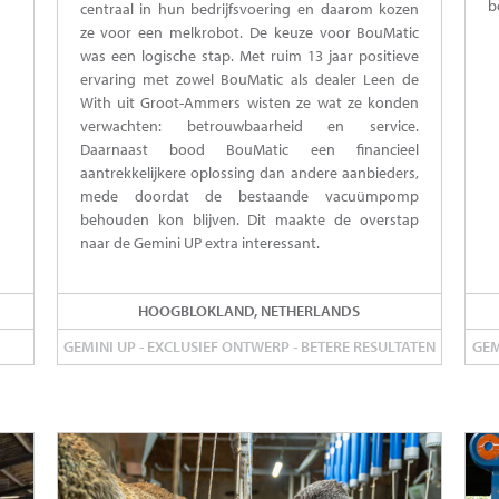
b
centraal in hun bedrijfsvoering en daarom kozen
ze voor een melkrobot. De keuze voor BouMatic
was een logische stap. Met ruim 13 jaar positieve
ervaring met zowel BouMatic als dealer Leen de
With uit Groot-Ammers wisten ze wat ze konden
verwachten: betrouwbaarheid en service.
Daarnaast bood BouMatic een financieel
aantrekkelijkere oplossing dan andere aanbieders,
mede doordat de bestaande vacuümpomp
behouden kon blijven. Dit maakte de overstap
naar de Gemini UP extra interessant.
HOOGBLOKLAND, NETHERLANDS
GEMINI UP - EXCLUSIEF ONTWERP - BETERE RESULTATEN
GEM