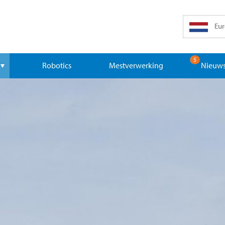
Eur
5
Robotics
Mestverwerking
Nieuws