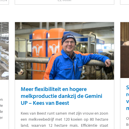
S
Meer flexibiliteit en hogere
r
melkproductie dankzij de Gemini
en
v
UP – Kees van Beest
De
m
de
Kees van Beest runt samen met zijn vrouw en zoon
er
O
een melkveebedrijf met 120 koeien op 80 hectare
B
land, waarvan 12 hectare maïs. Efficiëntie staat