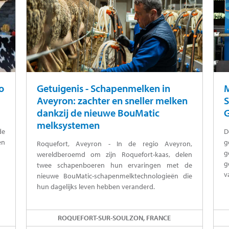
o
Getuigenis - Schapenmelken in
M
Aveyron: zachter en sneller melken
S
dankzij de nieuwe BouMatic
melksystemen
de
D
en
g
Roquefort, Aveyron - In de regio Aveyron,
g
wereldberoemd om zijn Roquefort-kaas, delen
g
twee schapenboeren hun ervaringen met de
v
nieuwe BouMatic-schapenmelktechnologieën die
hun dagelijks leven hebben veranderd.
ROQUEFORT-SUR-SOULZON, FRANCE