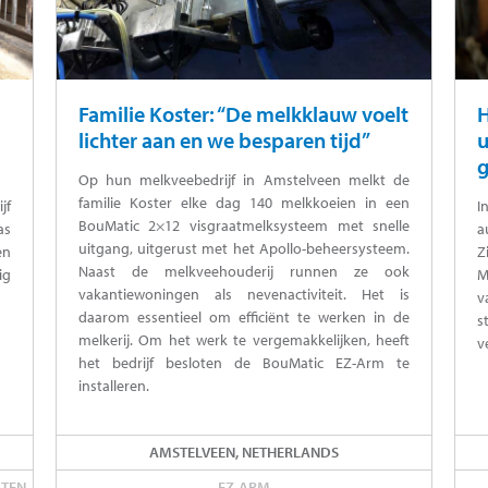
Familie Koster: “De melkklauw voelt
H
lichter aan en we besparen tijd”
u
g
Op hun melkveebedrijf in Amstelveen melkt de
familie Koster elke dag 140 melkkoeien in een
jf
I
BouMatic 2×12 visgraatmelksysteem met snelle
as
a
uitgang, uitgerust met het Apollo-beheersysteem.
en
Z
Naast de melkveehouderij runnen ze ook
ig
M
vakantiewoningen als nevenactiviteit. Het is
v
daarom essentieel om efficiënt te werken in de
s
melkerij. Om het werk te vergemakkelijken, heeft
v
het bedrijf besloten de BouMatic EZ-Arm te
installeren.
AMSTELVEEN, NETHERLANDS
ATEN
EZ-ARM