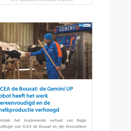
CEA de Bouxat: de Gemini UP
obot heeft het werk
ereenvoudigd en de
elkproductie verhoogd
ntdek het inspirerende verhaal van Régis
utlinger van SCEA de Bouxat en zijn innovatieve