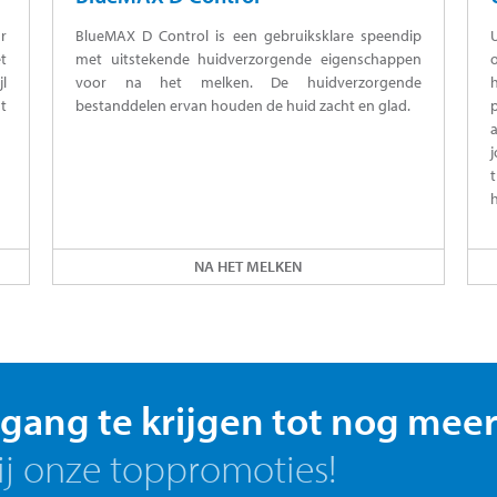
r
BlueMAX D Control is een gebruiksklare speendip
t
met uitstekende huidverzorgende eigenschappen
jl
voor na het melken. De huidverzorgende
t
bestanddelen ervan houden de huid zacht en glad.
NA HET MELKEN
gang te krijgen tot nog meer
ij onze toppromoties!