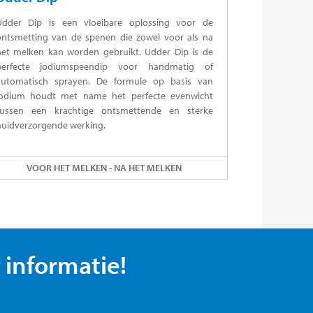
Udder Dip is een vloeibare oplossing voor de
ontsmetting van de spenen die zowel voor als na
het melken kan worden gebruikt. Udder Dip is de
perfecte jodiumspeendip voor handmatig of
automatisch sprayen. De formule op basis van
jodium houdt met name het perfecte evenwicht
tussen een krachtige ontsmettende en sterke
huidverzorgende werking.
VOOR HET MELKEN - NA HET MELKEN
 informatie!