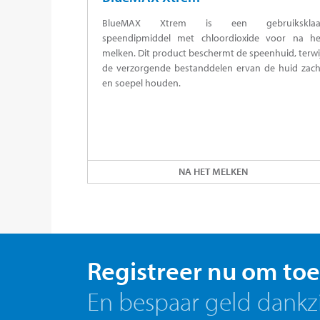
BlueMAX Xtrem is een gebruiksklaa
speendipmiddel met chloordioxide voor na he
melken. Dit product beschermt de speenhuid, terwi
de verzorgende bestanddelen ervan de huid zach
en soepel houden.
NA HET MELKEN
Registreer nu om toe
En bespaar geld dankz