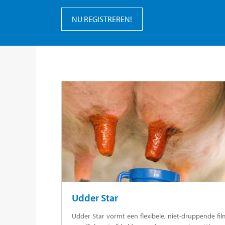
NU REGISTREREN!
Udder Star
Udder Star vormt een flexibele, niet-druppende fi