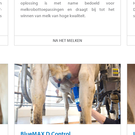
n
oplossing is met name bedoeld voor
H
-
melkrobottoepassingen en draagt bij tot het
s
winnen van melk van hoge kwaliteit.
s
NA HET MELKEN
BlueMAX D Control