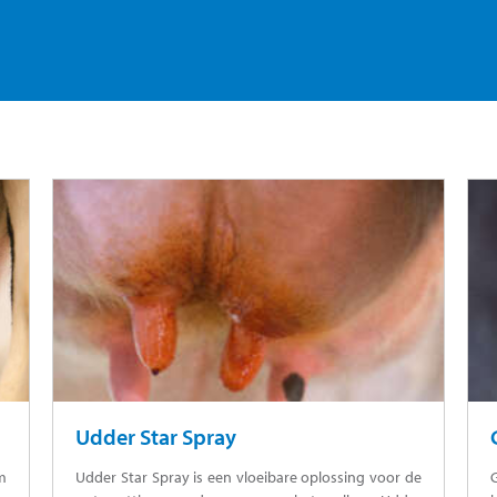
Udder Star Spray
lm
Udder Star Spray is een vloeibare oplossing voor de