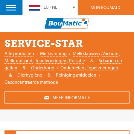
EU - NL
MIJN BOUMATIC
SERVICE-STAR
Alle producten
›
Melkwinning
›
Melkklauwen
,
Vacuüm
,
Melktransport
,
Tepelvoeringen
,
Pulsatie
&
Schapen en
geiten
&
Onderhoud
›
Onderdelen
,
Tepelvoeringen
&
Dierhygiène
&
Reinigingsmiddelen
›
Geconcentreerde methode
MEER INFORMATIE