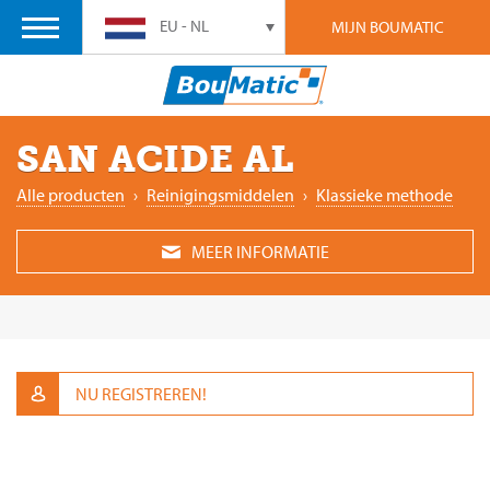
EU - NL
MIJN BOUMATIC
SAN ACIDE AL
Alle producten
›
Reinigingsmiddelen
›
Klassieke methode
MEER INFORMATIE
NU REGISTREREN!