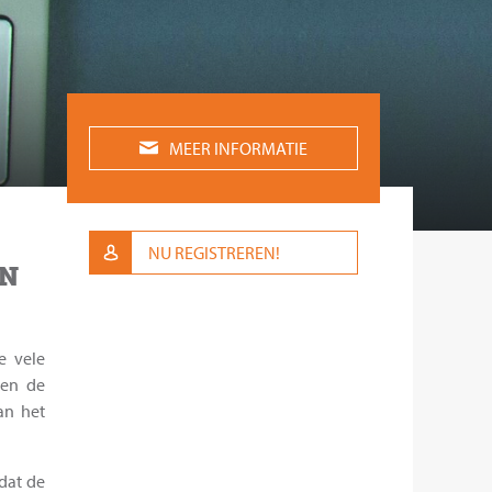
MEER INFORMATIE
NU REGISTREREN!
EN
e vele
 en de
an het
dat de