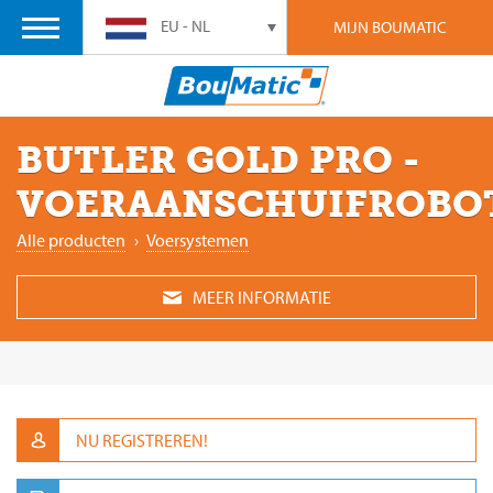
EU - NL
MIJN BOUMATIC
BUTLER GOLD PRO -
VOERAANSCHUIFROBO
Alle producten
›
Voersystemen
MEER INFORMATIE
NU REGISTREREN!