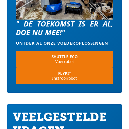
" DE TOEKOMST IS ER AL,
DOE NU MEE!"
ONTDEK AL ONZE VOEDEROPLOSSINGEN
SHUTTLE ECO
Voerrobot
FLYPIT
Instrooirobot
VEELGESTELDE