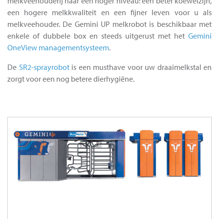
melkveehouderij naar een hoger niveau: een beter koewelzijn,
een hogere melkkwaliteit en een fijner leven voor u als
melkveehouder. De Gemini UP melkrobot is beschikbaar met
enkele of dubbele box en steeds uitgerust met het
Gemini
OneView managementsysteem
.
De
SR2-sprayrobot
is een musthave voor uw draaimelkstal en
zorgt voor een nog betere dierhygiëne.