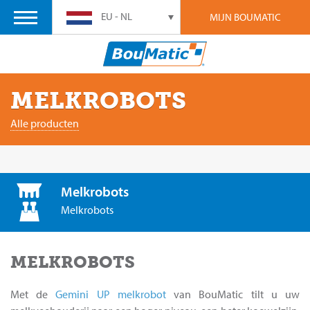
EU - NL
MIJN BOUMATIC
MELKROBOTS
Alle producten
Melkrobots
Melkrobots
MELKROBOTS
Met de
Gemini UP melkrobot
van BouMatic tilt u uw