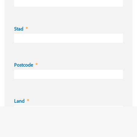
Stad
Postcode
Land
Ik ga akkoord met het privacybeleid van
BouMatic, dat kan worden geraadpleegd op