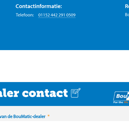
Contactinformatie:
R
B
Telefoon:
01152 442 291 0509
an de BouMatic-dealer