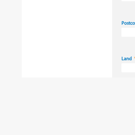
Postc
Land
Ik
ge
Ja