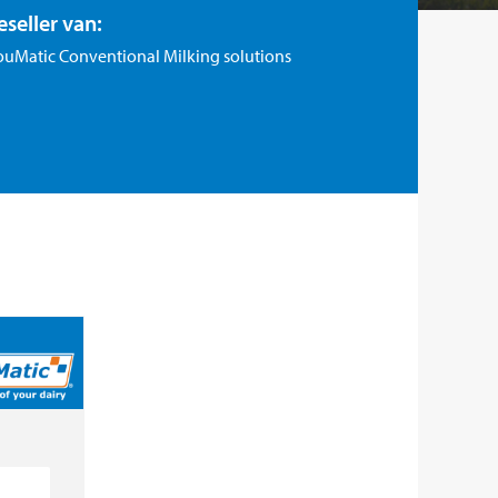
eseller van:
ouMatic Conventional Milking solutions