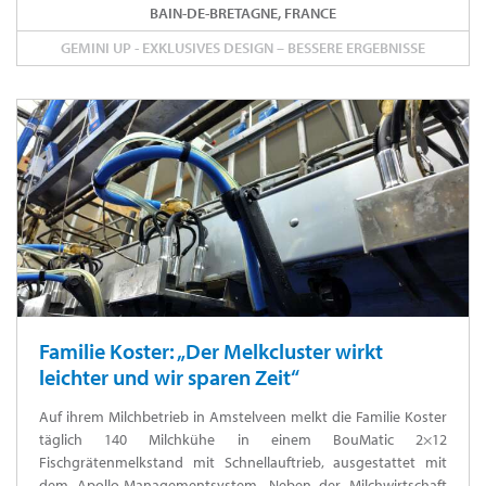
BAIN-DE-BRETAGNE, FRANCE
GEMINI UP - EXKLUSIVES DESIGN – BESSERE ERGEBNISSE
Familie Koster: „Der Melkcluster wirkt
leichter und wir sparen Zeit“
Auf ihrem Milchbetrieb in Amstelveen melkt die Familie Koster
täglich 140 Milchkühe in einem BouMatic 2×12
Fischgrätenmelkstand mit Schnellauftrieb, ausgestattet mit
dem Apollo-Managementsystem. Neben der Milchwirtschaft