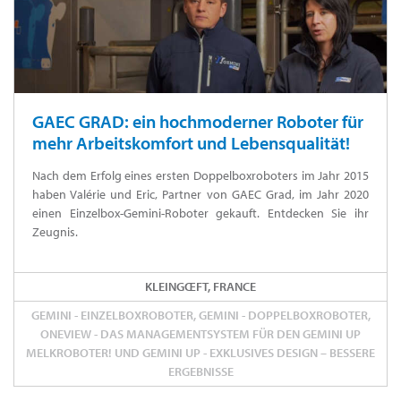
GAEC GRAD: ein hochmoderner Roboter für
mehr Arbeitskomfort und Lebensqualität!
Nach dem Erfolg eines ersten Doppelboxroboters im Jahr 2015
haben Valérie und Eric, Partner von GAEC Grad, im Jahr 2020
einen Einzelbox-Gemini-Roboter gekauft. Entdecken Sie ihr
Zeugnis.
KLEINGŒFT, FRANCE
GEMINI - EINZELBOXROBOTER, GEMINI - DOPPELBOXROBOTER,
ONEVIEW - DAS MANAGEMENTSYSTEM FÜR DEN GEMINI UP
MELKROBOTER! UND GEMINI UP - EXKLUSIVES DESIGN – BESSERE
ERGEBNISSE