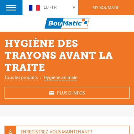
EU - FR
MY BOUMATIC
HYGIÈNE DES
TRAYONS AVANT LA
TRAITE
Tous les produits
›
Hygiène animale
PLUS D'INFOS
ENREGISTREZ-VOUS MAINTENANT !