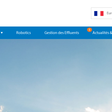
Eur
5
Robotics
Gestion des Effluents
Actualités