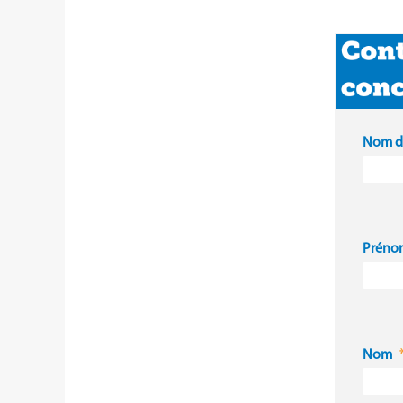
Nom du
Préno
Nom