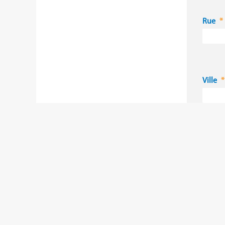
Rue
Ville
Code p
Pays