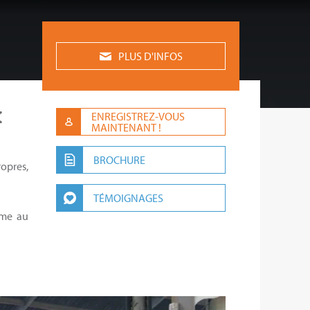
PLUS D'INFOS
X
ENREGISTREZ-VOUS
MAINTENANT !
BROCHURE
ropres,
TÉMOIGNAGES
ome au