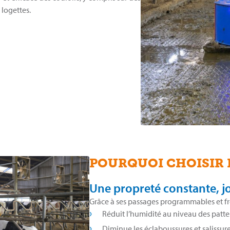
 logettes.
POURQUOI CHOISIR L
Une propreté constante, jo
Grâce à ses passages programmables et fré
Réduit l’humidité au niveau des patte
Diminue les éclaboussures et salissure