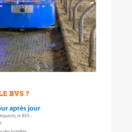
E BVS ?
ur après jour
quents, le BVS :
s
s des logettes