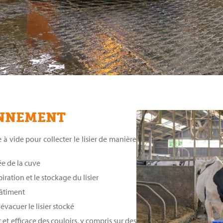
ONNEMENT
à vide pour collecter le lisier de manière
ée de la cuve
ration et le stockage du lisier
bâtiment
vacuer le lisier stocké
t efficace des couloirs, y compris sur des