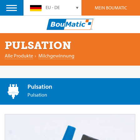
EU - DE
MEIN BOUMATIC
PULSATION
Alle Produkte
›
Milchgewinnung
Pulsation
Pulsation