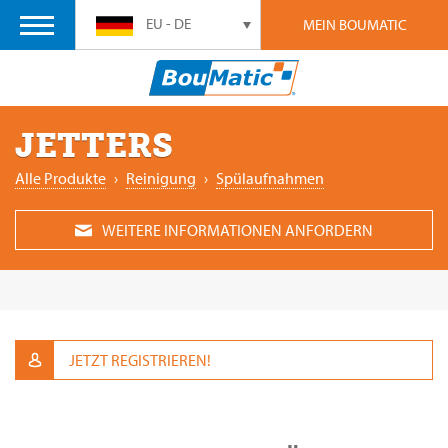
EU - DE
MEIN BOUMATIC
JETTERS
Alle Produkte
›
Reinigung
›
Spülaufnahmen
WEITERE INFORMATIONEN ANFORDERN
JETZT REGISTRIEREN!