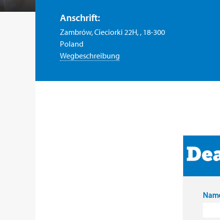
Anschrift:
Zambrów, Cieciorki 22H, , 18-300
Poland
Wegbeschreibung
Name