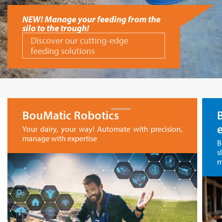
m the
BouMatic Robotics
Your dairy, your way! Automate with precision,
manage with expertise
B
s
m