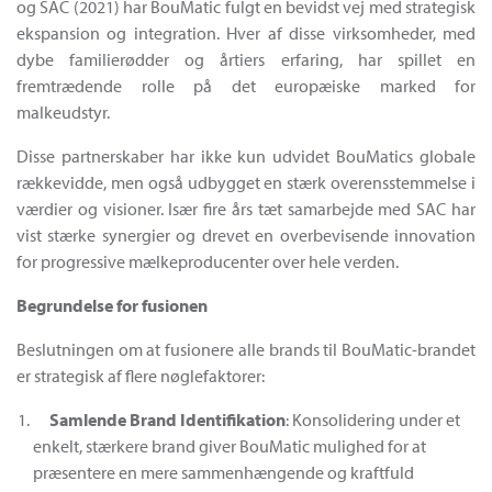
og SAC (2021) har BouMatic fulgt en bevidst vej med strategisk
ekspansion og integration. Hver af disse virksomheder, med
dybe familierødder og årtiers erfaring, har spillet en
fremtrædende rolle på det europæiske marked for
malkeudstyr.
Disse partnerskaber har ikke kun udvidet BouMatics globale
rækkevidde, men også udbygget en stærk overensstemmelse i
værdier og visioner. Især fire års tæt samarbejde med SAC har
vist stærke synergier og drevet en overbevisende innovation
for progressive mælkeproducenter over hele verden.
Begrundelse for fusionen
Beslutningen om at fusionere alle brands til BouMatic-brandet
er strategisk af flere nøglefaktorer:
Samlende
Brand Identi
fikation
: Konsolidering under et
enkelt, stærkere brand giver BouMatic mulighed for at
præsentere en mere sammenhængende og kraftfuld