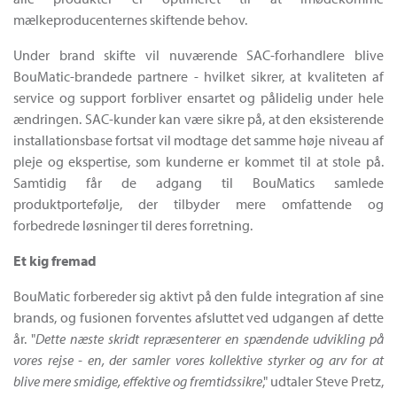
mælkeproducenternes skiftende behov.
Under brand skifte vil nuværende SAC-forhandlere blive
BouMatic-brandede partnere - hvilket sikrer, at kvaliteten af
service og support forbliver ensartet og pålidelig under hele
ændringen. SAC-kunder kan være sikre på, at den eksisterende
installationsbase fortsat vil modtage det samme høje niveau af
pleje og ekspertise, som kunderne er kommet til at stole på.
Samtidig får de adgang til BouMatics samlede
produktportefølje, der tilbyder mere omfattende og
forbedrede løsninger til deres forretning.
Et kig fremad
BouMatic forbereder sig aktivt på den fulde integration af sine
brands, og fusionen forventes afsluttet ved udgangen af dette
år. "
Dette næste skridt repræsenterer en spændende udvikling på
vores rejse - en, der samler vores kollektive styrker og arv for at
blive mere smidige, effektive og fremtidssikre
," udtaler Steve Pretz,