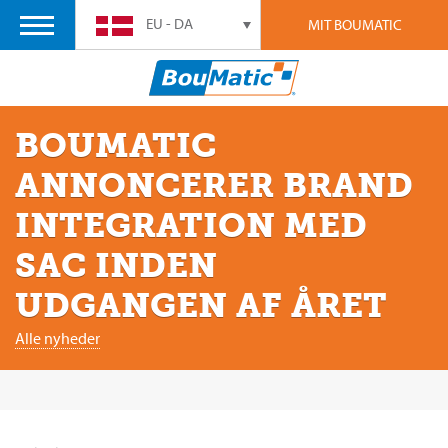
EU - DA
MIT BOUMATIC
BOUMATIC
ANNONCERER BRAND
INTEGRATION MED
SAC INDEN
UDGANGEN AF ÅRET
Alle nyheder