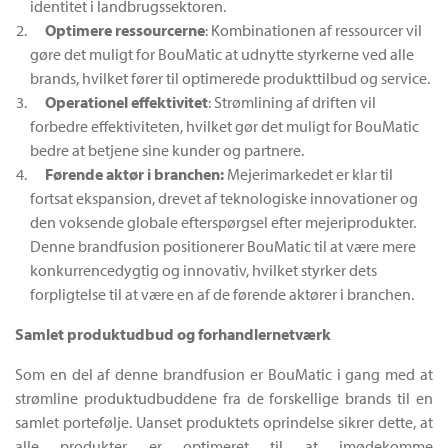
identitet i landbrugssektoren.
Optimere
ressourcer
ne
: Kombinationen af ressourcer vil
gøre det muligt for BouMatic at udnytte styrkerne ved alle
brands, hvilket fører til optimerede produkttilbud og service.
Operationel effektivitet
: Strømlining af driften vil
forbedre effektiviteten, hvilket gør det muligt for BouMatic
bedre at betjene sine kunder og partnere.
Førende aktør i branchen:
Mejerimarkedet er klar til
fortsat ekspansion, drevet af teknologiske innovationer og
den voksende globale efterspørgsel efter mejeriprodukter.
Denne brandfusion positionerer BouMatic til at være mere
konkurrencedygtig og innovativ, hvilket styrker dets
forpligtelse til at være en af de førende aktører i branchen.
Samlet produktudbud og forhandlernetværk
Som en del af denne brandfusion er BouMatic i gang med at
strømline produktudbuddene fra de forskellige brands til en
samlet portefølje. Uanset produktets oprindelse sikrer dette, at
alle produkter er optimeret til at imødekomme