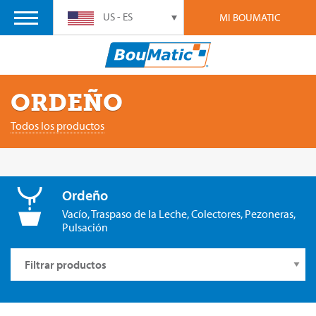
US - ES
MI BOUMATIC
ORDEÑO
Todos los productos
Ordeño
Vacío, Traspaso de la Leche, Colectores, Pezoneras,
Pulsación