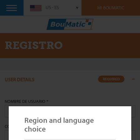
US - ES
MI BOUMATIC
REGISTRO
USER DETAILS
REQUIRED
NOMBRE DE USUARIO
*
Region and language
CORREO ELECTRÓNICO
*
choice