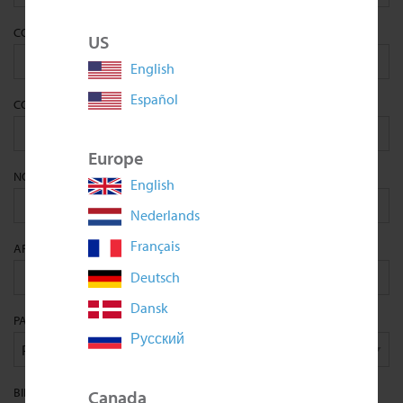
CONTRASEÑA
*
US
English
Español
CONFIRM PASSWORD
*
Europe
NOMBRE
*
English
Nederlands
Français
APELLIDOS
*
Deutsch
Dansk
PAÍS
*
Русский
BIRTHDAY
Canada