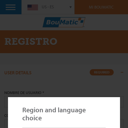
US - ES
MI BOUMATIC
REGISTRO
USER DETAILS
REQUIRED
NOMBRE DE USUARIO
*
Region and language
CORREO ELECTRÓNICO
*
choice