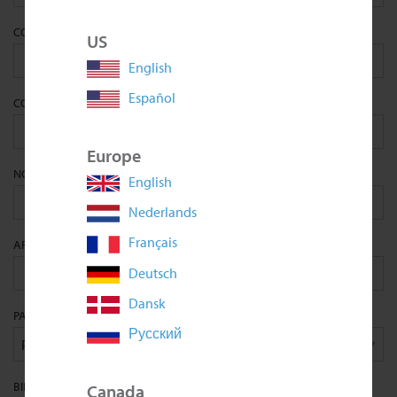
CONTRASEÑA
*
US
English
Español
CONFIRM PASSWORD
*
Europe
NOMBRE
*
English
Nederlands
Français
APELLIDOS
*
Deutsch
Dansk
PAÍS
*
Русский
BIRTHDAY
Canada