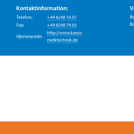
Kontaktinformation:
V
B
Telefon:
+49 8248 16 07
Bo
Fax:
+49 8248 74 03
http://www.kaess-
Hjemmeside:
melktechnik.de