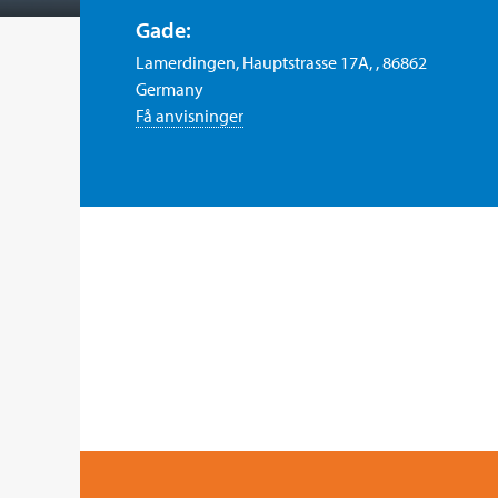
Gade:
Lamerdingen, Hauptstrasse 17A, , 86862
Germany
Få anvisninger