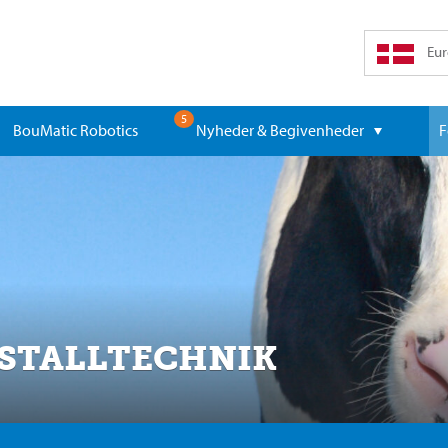
Eur
5
BouMatic Robotics
Nyheder & Begivenheder
F
 STALLTECHNIK