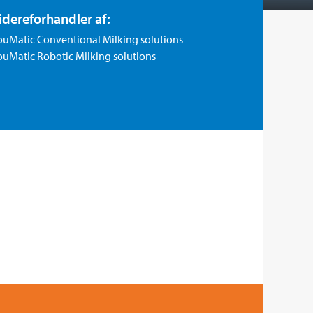
idereforhandler af:
ouMatic Conventional Milking solutions
uMatic Robotic Milking solutions