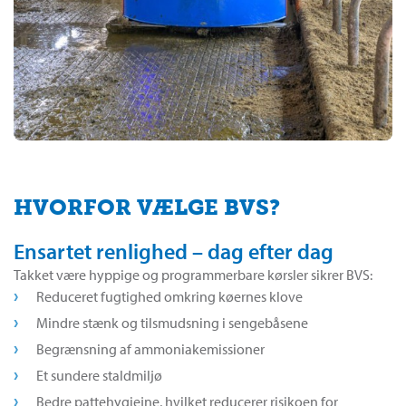
HVORFOR VÆLGE BVS?
Ensartet renlighed – dag efter dag
Takket være hyppige og programmerbare kørsler sikrer BVS:
Reduceret fugtighed omkring køernes klove
Mindre stænk og tilsmudsning i sengebåsene
Begrænsning af ammoniakemissioner
Et sundere staldmiljø
Bedre pattehygiejne, hvilket reducerer risikoen for