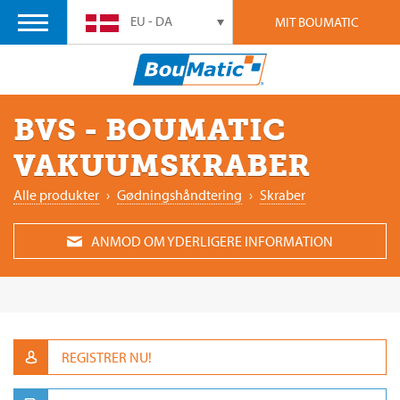
EU - DA
MIT BOUMATIC
BVS - BOUMATIC
VAKUUMSKRABER
Alle produkter
›
Gødningshåndtering
›
Skraber
ANMOD OM YDERLIGERE INFORMATION
REGISTRER NU!