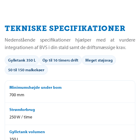
TEKNISKE SPECIFIKATIONER
Nedenstående specifikationer hjælper med at vurdere
integrationen af BVS i din stald samt de driftsmæssige krav.
Gylletank 350 L
Op til 16 timers drift
Meget støjsvag
50 til 150 malkekøer
Minimumshøjde under bom
700 mm
Strømforbrug
250 W / time
Gylletank volumen
350 L