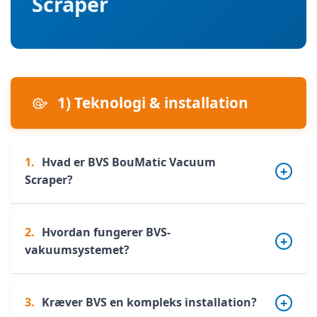
Scraper
1) Teknologi & installation
1.
Hvad er BVS BouMatic Vacuum
Scraper?
BVS er en fuldautomatisk robot til
2.
Hvordan fungerer BVS-
vakuumopsamling af gylle, udviklet til
vakuumsystemet?
husdyrbygninger. Den arbejder autonomt og
sikrer hyppig og ensartet rengøring af
BVS anvender et vakuumsystem:
3.
Kræver BVS en kompleks installation?
gangarealer og trafikzoner.