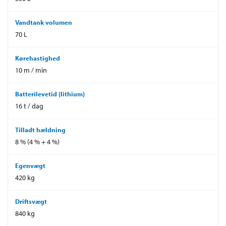
Vandtank volumen
70 L
Kørehastighed
10 m / min
Batterilevetid (lithium)
16 t / dag
Tilladt hældning
8 % (4 % + 4 %)
Egenvægt
420 kg
Driftsvægt
840 kg