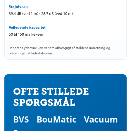
Støjniveau
39.4 dB (ved 1 m) • 28.7 dB (ved 10 m)
Vejledende kapacitet
50 til 150 malkekøer
Robotens ydeevne kan variere afhængigt af staldens indretning og
placeringen af ladestationen.
OFTE STILLEDE
SPØRGSMÅL
BVS BouMatic Vacuum