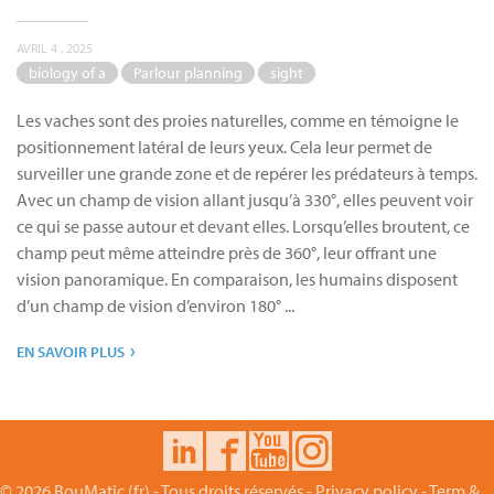
AVRIL 4 , 2025
biology of a
Parlour planning
sight
Les vaches sont des proies naturelles, comme en témoigne le
positionnement latéral de leurs yeux. Cela leur permet de
surveiller une grande zone et de repérer les prédateurs à temps.
Avec un champ de vision allant jusqu’à 330°, elles peuvent voir
ce qui se passe autour et devant elles. Lorsqu’elles broutent, ce
champ peut même atteindre près de 360°, leur offrant une
vision panoramique. En comparaison, les humains disposent
d’un champ de vision d’environ 180° ...
›
EN SAVOIR PLUS
© 2026 BouMatic (fr) - Tous droits réservés -
Privacy policy
-
Term &