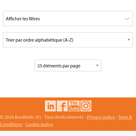
© 2026 BouMatic (fr) - Tous droits réservés -
Privacy policy
-
Term &
Conditions
-
Cookie policy