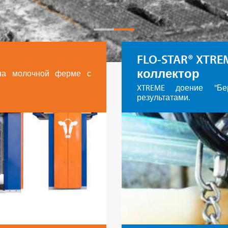
FLO-STAR® XTR
коллектор
 на молочной ферме с
XTREME доение "Бер
результатами.