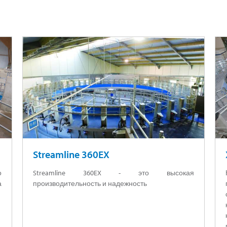
Streamline 360EX
о
Streamline 360EX - это высокая
а
производительность и надежность