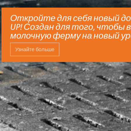
ый доильный робот Gemini
чтобы вывести вашу
ый уровень!