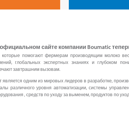
официальном сайте компании Boumatic теперь
 которые помогают фермерам производящим молоко вест
ений, глобальных экспертных знаниях и глубоком по
вечают завтрашним вызовам.
т является одним из мировых лидеров в разработке, произ
алы различного уровня автоматизации, системы управле
удования , средств по уходу за выменем, продуктов по уход