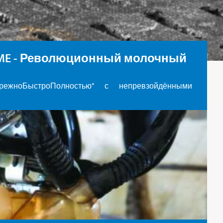
EME - Революционный молочный
ежноБыстроПолностью" с непревзойдёнными