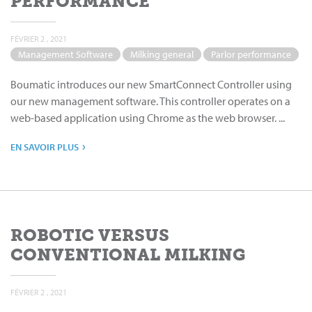
PERFORMANCE
FÉVRIER 2 , 2021
Management Software
Milking general
Parlor performance
Boumatic introduces our new SmartConnect Controller using
our new management software. This controller operates on a
web-based application using Chrome as the web browser. ...
›
EN SAVOIR PLUS
ROBOTIC VERSUS
CONVENTIONAL MILKING
FÉVRIER 2 , 2021