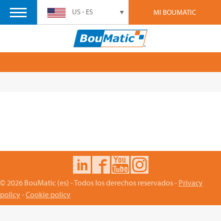
US - ES
MI BOUMATIC
© 2026 BouMatic (es) - Todos los derechos reservados -
Privacy
policy
-
Cookie policy