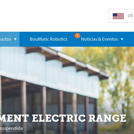
US 
5
uctos
BouMatic Robotics
Noticias & Eventos
MENT ELECTRIC RANGE
 suspendida