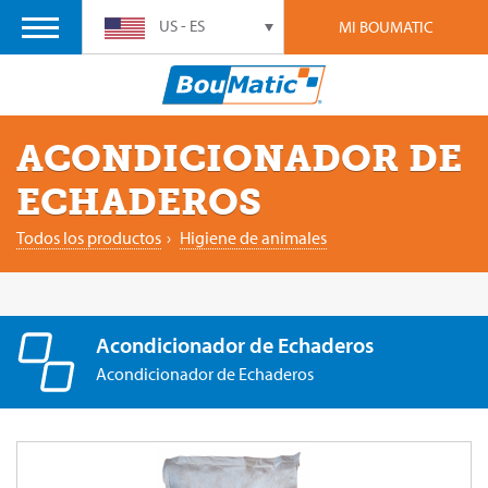
US - ES
MI BOUMATIC
ACONDICIONADOR DE
ECHADEROS
Todos los productos
›
Higiene de animales
Acondicionador de Echaderos
Acondicionador de Echaderos