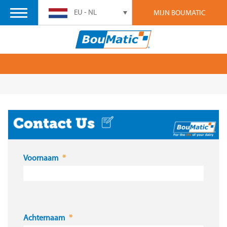
EU - NL
MIJN BOUMATIC
Voornaam
Achternaam