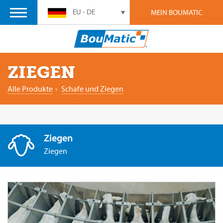
EU - DE
MEIN BOUMATIC
ZIEGEN
Alle Produkte
›
Schafe und Ziegen
Ziegen
Ziegen