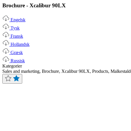
Brochure - Xcalibur 90LX
Engelsk
Tysk
Fransk
Hollandsk
Græsk
Russisk
Kategorier
Sales and marketing, Brochure, Xcalibur 90LX, Products, Malkestalde