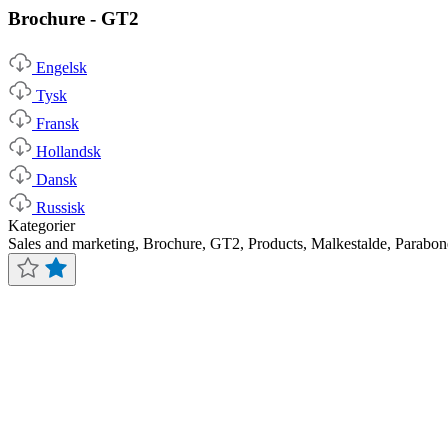
Brochure - GT2
Engelsk
Tysk
Fransk
Hollandsk
Dansk
Russisk
Kategorier
Sales and marketing, Brochure, GT2, Products, Malkestalde, Parabone